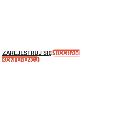
ATTD / EASD
Nowe perspektywy w diabetologii: od
badań przesiewowych do
partnerstwa z pacjentem.
ZAREJESTRUJ SIĘ
PROGRAM
KONFERENCJI
Konferencja on-line, 16 stycznia 2026
udział jest bezpłatny.
Do startu konferencji pozostało:
0 dni
0 godzin