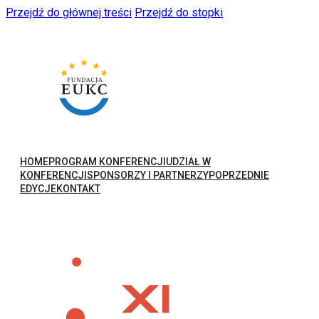
Przejdź do głównej treści
Przejdź do stopki
HOME
PROGRAM KONFERENCJI
UDZIAŁ W
KONFERENCJI
SPONSORZY I PARTNERZY
POPRZEDNIE
EDYCJE
KONTAKT