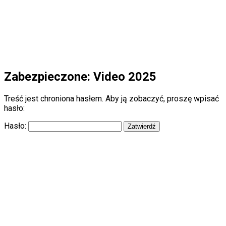
0 minut
Zabezpieczone: Video 2025
Treść jest chroniona hasłem. Aby ją zobaczyć, proszę wpisać
hasło:
Hasło:
X KONFERENCJA POST ISPAD / ADA / ATTD / EASD 2026. Konferencja
on-line, 16 stycznia 2026. Udział jest bezpłatny.